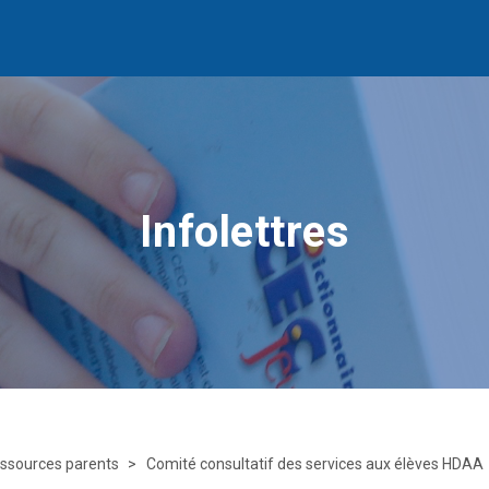
Infolettres
ssources parents
Comité consultatif des services aux élèves HDAA