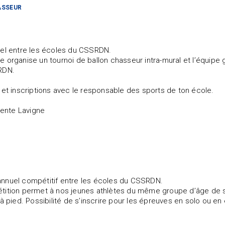
ASSEUR
6
uel entre les écoles du CSSRDN.
 organise un tournoi de ballon chasseur intra-mural et l’équip
RDN.
 et inscriptions avec le responsable des sports de ton école.
alente Lavigne
nnuel compétitif entre les écoles du CSSRDN.
ition permet à nos jeunes athlètes du même groupe d’âge de se su
 à pied. Possibilité de s’inscrire pour les épreuves en solo ou en