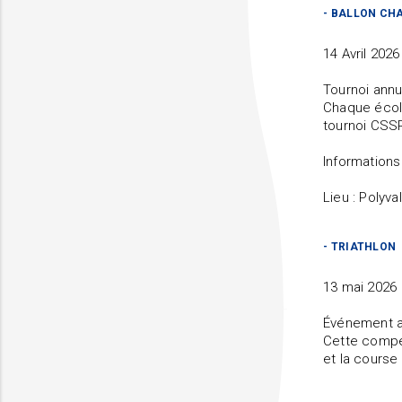
- BALLON CH
14 Avril 202
Tournoi ann
Chaque école
tournoi CSS
Informations
Lieu : Polyv
- TRIATHLON
13 mai 2026
Événement a
Cette compét
et la course