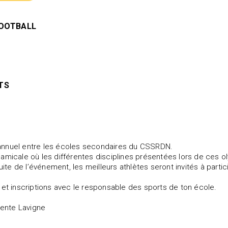
FOOTBALL
NTS
E
nnuel entre les écoles secondaires du CSSRDN.
amicale où les différentes disciplines présentées lors de ces 
 suite de l’événement, les meilleurs athlètes seront invités à par
 et inscriptions avec le responsable des sports de ton école.
alente Lavigne