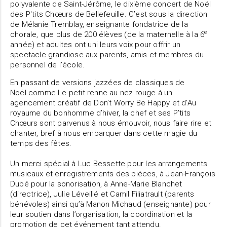
polyvalente de Saint-Jérôme, le dixième concert de Noël
des P'tits Chœurs de Bellefeuille. C’est sous la direction
de Mélanie Tremblay, enseignante fondatrice de la
e
chorale, que plus de 200 élèves (de la maternelle à la 6
année) et adultes ont uni leurs voix pour offrir un
spectacle grandiose aux parents, amis et membres du
personnel de l’école.
En passant de versions jazzées de classiques de
Noël comme Le petit renne au nez rouge à un
agencement créatif de Don’t Worry Be Happy et d’Au
royaume du bonhomme d’hiver, la chef et ses P’tits
Chœurs sont parvenus à nous émouvoir, nous faire rire et
chanter, bref à nous embarquer dans cette magie du
temps des fêtes.
Un merci spécial à Luc Bessette pour les arrangements
musicaux et enregistrements des pièces, à Jean-François
Dubé pour la sonorisation, à Anne-Marie Blanchet
(directrice), Julie Léveillé et Camil Filiatrault (parents
bénévoles) ainsi qu’à Manon Michaud (enseignante) pour
leur soutien dans l’organisation, la coordination et la
promotion de cet événement tant attendu.