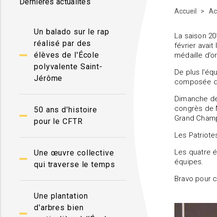
Dernières actualités
Accueil
Ac
Un balado sur le rap
La saison 20
réalisé par des
février avai
élèves de l'École
médaille d’o
polyvalente Saint-
De plus l’éq
Jérôme
composée des
Dimanche der
congrès de M
50 ans d'histoire
Grand Champi
pour le CFTR
Les Patriote
Les quatre é
Une œuvre collective
équipes.
qui traverse le temps
Bravo pour 
Une plantation
d'arbres bien