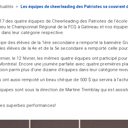
tualités
Les équipes de cheerleading des Patriotes se couvrent d
17 des quatre équipes de Cheerleading des Patriotes de l’école
t lieu le Championnat Régional de la FCQ à Gatineau et nos équipe
r dans leur catégorie respective.
uipe des élèves de la 1ère secondaire a remporté la bannière Gr
 élèves de la 4e et de la 5e secondaire a remporté celle pour 
nier, le 12 février, les mêmes quatre équipes ont participé pour
ontréal. Encore une journée parfaite avec quatre premières pla
on parmi plus d’une dizaine d’équipes dans leur catégorie nive
s ont aussi rempoté un beau chèque de 500 $ qui servira à l’ac
quipes sont sous la direction de Martine Tremblay qui est assisté
ces superbes performances!