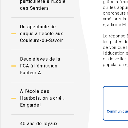
particulière à l'École
grâce à l’e
qui les appu
des Sentiers
chercheurs d
améliorer la 
», affirme M
Un spectacle de
cirque à l'école aux
La réponse à
Couleurs-du-Savoir
les pistes d
de voir que 
l’éducation 
Deux élèves de la
et de veiller
population »
FGA à l'émission
Facteur A
À l’école des
Hautbois, on a crié…
En garde!
Communiqué 
40 ans de loyaux