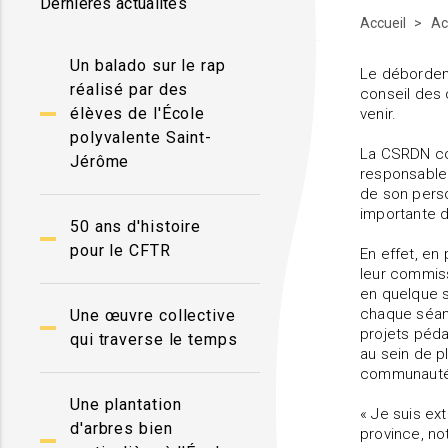
Dernières actualités
Accueil
Ac
Un balado sur le rap
Le débordem
réalisé par des
conseil des 
élèves de l'École
venir.
polyvalente Saint-
La CSRDN con
Jérôme
responsable 
de son perso
importante d
50 ans d'histoire
pour le CFTR
En effet, en
leur commiss
en quelque s
chaque séanc
Une œuvre collective
projets péda
qui traverse le temps
au sein de p
communauté 
Une plantation
« Je suis e
d'arbres bien
province, no