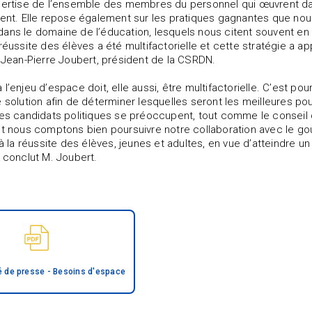
xpertise de l’ensemble des membres du personnel qui œuvrent d
ient. Elle repose également sur les pratiques gagnantes que nous
ans le domaine de l’éducation, lesquels nous citent souvent e
réussite des élèves a été multifactorielle et cette stratégie a ap
. Jean-Pierre Joubert, président de la CSRDN.
 l’enjeu d’espace doit, elle aussi, être multifactorielle. C’est p
e solution afin de déterminer lesquelles seront les meilleures p
les candidats politiques se préoccupent, tout comme le consei
et nous comptons bien poursuivre notre collaboration avec le gou
 à la réussite des élèves, jeunes et adultes, en vue d’atteindre un
, conclut M. Joubert.
de presse - Besoins d'espace