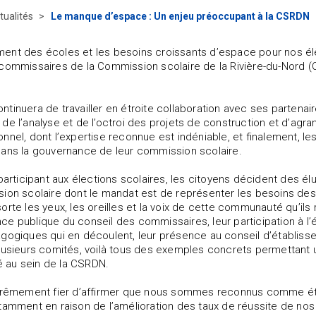
tualités
Le manque d’espace : Un enjeu préoccupant à la CSRDN
ent des écoles et les besoins croissants d’espace pour nos é
commissaires de la Commission scolaire de la Rivière-du-Nord (C
tinuera de travailler en étroite collaboration avec ses partenai
de l’analyse et de l’octroi des projets de construction et d’ag
nnel, dont l’expertise reconnue est indéniable, et finalement
ans la gouvernance de leur commission scolaire.
 participant aux élections scolaires, les citoyens décident des 
ion scolaire dont le mandat est de représenter les besoins des 
orte les yeux, les oreilles et la voix de cette communauté qu’il
e publique du conseil des commissaires, leur participation à l’
gogiques qui en découlent, leur présence au conseil d’établisse
lusieurs comités, voilà tous des exemples concrets permettant 
au sein de la CSRDN.
xtrêmement fier d’affirmer que nous sommes reconnus comme éta
tamment en raison de l’amélioration des taux de réussite de no