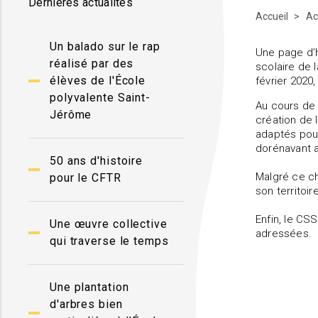
Dernières actualités
Accueil
Ac
Un balado sur le rap
Une page d’h
réalisé par des
scolaire de 
élèves de l'École
février 2020,
polyvalente Saint-
Au cours de 
Jérôme
création de 
adaptés pou
dorénavant a
50 ans d'histoire
Malgré ce ch
pour le CFTR
son territoi
Enfin, le CS
Une œuvre collective
adressées.
qui traverse le temps
Une plantation
d'arbres bien