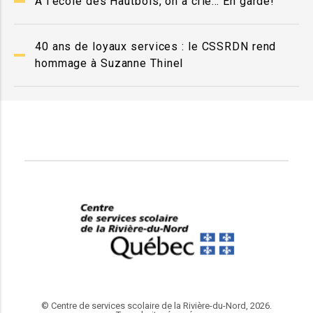
À l’école des Hautbois, on a crié… En garde!
40 ans de loyaux services : le CSSRDN rend
hommage à Suzanne Thinel
© Centre de services scolaire de la Rivière-du-Nord, 2026.