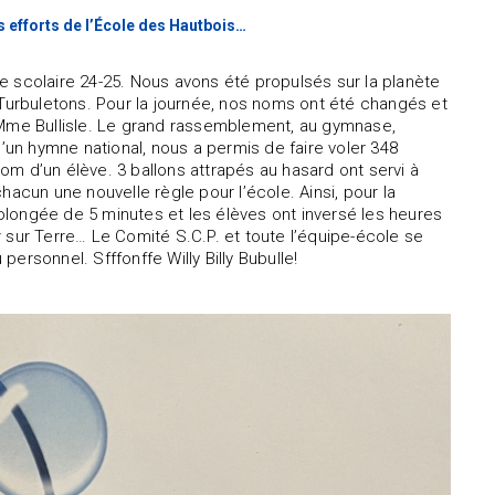
es efforts de l’École des Hautbois…
e scolaire 24-25. Nous avons été propulsés sur la planète
 Turbuletons. Pour la journée, nos noms ont été changés et
n Mme Bullisle. Le grand rassemblement, au gymnase,
 qu’un hymne national, nous a permis de faire voler 348
nom d’un élève. 3 ballons attrapés au hasard ont servi à
 chacun une nouvelle règle pour l’école. Ainsi, pour la
prolongée de 5 minutes et les élèves ont inversé les heures
ir sur Terre… Le Comité S.C.P. et toute l’équipe-école se
ersonnel. Sfffonffe Willy Billy Bubulle!