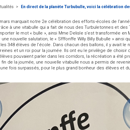
tualités
En direct de la planète Turbubulle, voici la célébration d
mars marquait notre 2e célébration des efforts-écoles de l’anné
râce à une vitabulle qui a fait de nous des Turbuletonnes et des
porter le mot « bulle », ainsi Mme Delisle s’est transformée e
une nouvelle salutation, le « Sfffonffe Willy Billy Bubulle » ainsi
 les 348 élèves de l’école. Dans chacun des ballons, il y avait le 
eines et un roi pour la journée. Ils ont eu le privilège de choisir
 élèves pouvaient parler dans les corridors, la récréation a été 
a fin de la journée, une nouvelle vitabulle nous a permis de reven
une fois surpassés, pour le plus grand bonheur des élèves et du p