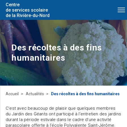
Centre
de services scolaire
de la Rivière-du-Nord
Des récoltes à des fins
humanitaires
Accueil
Actualités
Des récoltes à des fins humanitaires
C’est avec beaucoup de plaisir que quelques membres
du Jardin des Géants ont participé à l’entretien des jardins
durant la période estivale dans le cadre d’une activité
parascolaire offerte à l’école Polyvalente Saint-Jérôme.