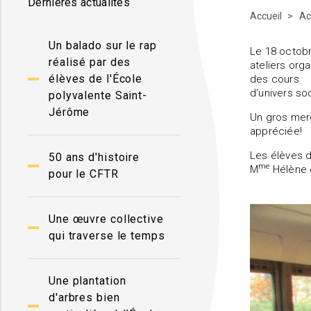
Dernières actualités
Accueil
Ac
Un balado sur le rap
Le 18 octobr
réalisé par des
ateliers orga
élèves de l'École
des cours
d’univers so
polyvalente Saint-
Jérôme
Un gros merc
appréciée!
Les élèves d
50 ans d'histoire
me
M
Hélène 
pour le CFTR
Une œuvre collective
qui traverse le temps
Une plantation
d'arbres bien