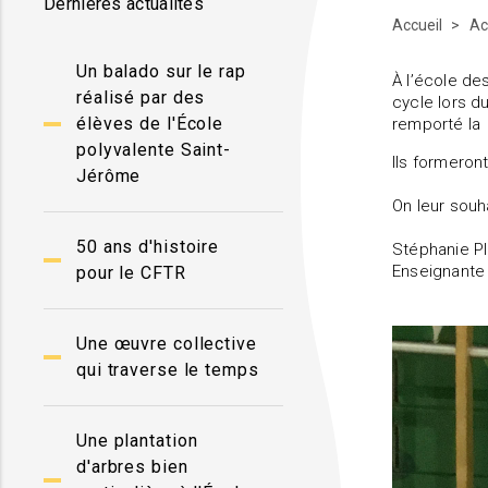
Dernières actualités
Accueil
Ac
Un balado sur le rap
À l’école de
réalisé par des
cycle lors d
élèves de l'École
remporté la
polyvalente Saint-
Ils formeron
Jérôme
On leur souh
50 ans d'histoire
Stéphanie Pl
Enseignante 
pour le CFTR
Une œuvre collective
qui traverse le temps
Une plantation
d'arbres bien