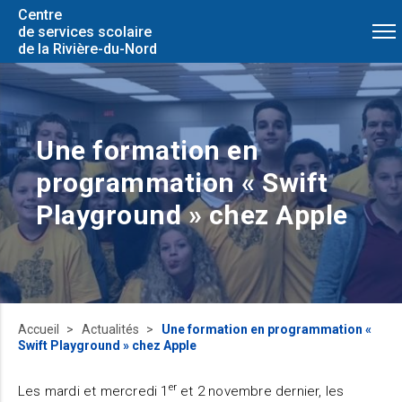
Centre
de services scolaire
de la Rivière-du-Nord
Une formation en
programmation « Swift
Playground » chez Apple
Accueil
Actualités
Une formation en programmation «
Swift Playground » chez Apple
er
Les mardi et mercredi 1
et 2 novembre dernier, les