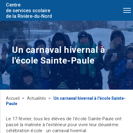
Centre
de services scolaire
de la Rivière-du-Nord
Un carnaval hivernal à
l'école Sainte-Paule
Accueil
Actualités
Un carnaval hivernal à l'école Sainte-
Paule
Le 17 février, tous les élèves de l'école Sainte-Paule ont
passé la matinée à l'extérieur pour vivre leur deuxième
célébration école : un carnaval hivernal.