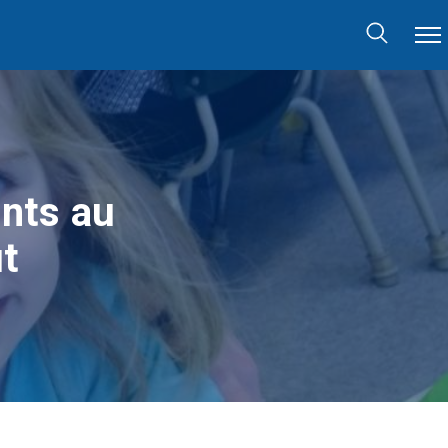
ants au
t