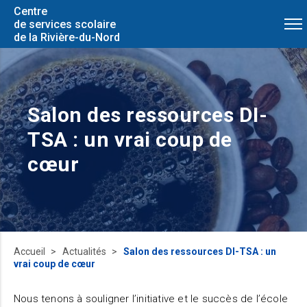
Centre
de services scolaire
de la Rivière-du-Nord
Salon des ressources DI-
TSA : un vrai coup de
cœur
Accueil
Actualités
Salon des ressources DI-TSA : un
vrai coup de cœur
Nous tenons à souligner l’initiative et le succès de l’école