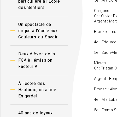
5e : Ally Do
particulière à l'École
des Sentiers
Garçons
Or : Olivier 
Argent : Mar
Un spectacle de
cirque à l'école aux
Bronze : Tri
Couleurs-du-Savoir
4e : Édouard
5e : Zach-Al
Deux élèves de la
FGA à l'émission
Mixtes
Facteur A
Or : Tristan
Argent : Ben
À l’école des
Bronze : Aly
Hautbois, on a crié…
En garde!
4e : Mia Lab
5e : Emma St
40 ans de loyaux