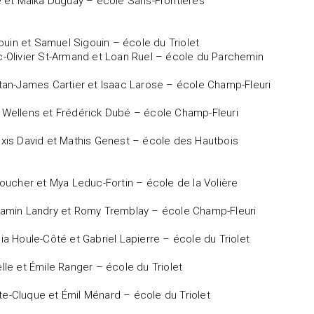
ré et Maïka Duguay – école Sans-Frontières
Blouin et Samuel Sigouin – école du Triolet
c-Olivier St-Armand et Loan Ruel – école du Parchemin
stan-James Cartier et Isaac Larose – école Champ-Fleuri
 Wellens et Frédérick Dubé – école Champ-Fleuri
exis David et Mathis Genest – école des Hautbois
 Boucher et Mya Leduc-Fortin – école de la Volière
jamin Landry et Romy Tremblay – école Champ-Fleuri
cia Houle-Côté et Gabriel Lapierre – école du Triolet
elle et Émile Ranger – école du Triolet
e-Cluque et Émil Ménard – école du Triolet