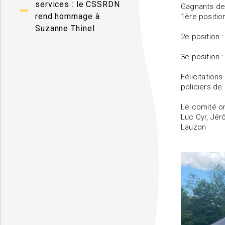
services : le CSSRDN
Gagnants de
rend hommage à
1ère position
Suzanne Thinel
2e position 
3e position 
Félicitation
policiers de 
Le comité o
Luc Cyr, Jér
Lauzon