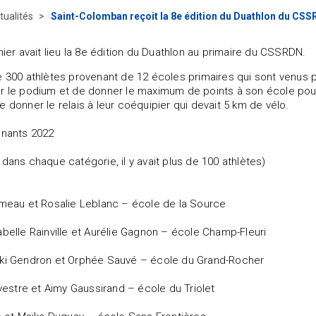
tualités
Saint-Colomban reçoit la 8e édition du Duathlon du CS
rnier avait lieu la 8e édition du Duathlon au primaire du CSSRDN.
e 300 athlètes provenant de 12 écoles primaires qui sont venus
r le podium et de donner le maximum de points à son école pour
e donner le relais à leur coéquipier qui devait 5 km de vélo.
gnants 2022
 dans chaque catégorie, il y avait plus de 100 athlètes)
omeau et Rosalie Leblanc – école de la Source
abelle Rainville et Aurélie Gagnon – école Champ-Fleuri
uki Gendron et Orphée Sauvé – école du Grand-Rocher
lvestre et Aimy Gaussirand – école du Triolet