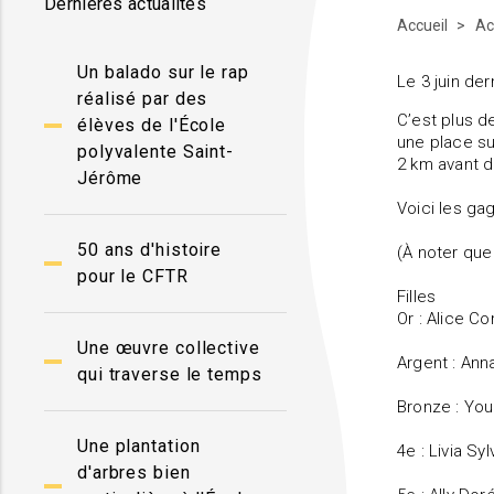
Dernières actualités
Accueil
Ac
Un balado sur le rap
Le 3 juin de
réalisé par des
C’est plus d
élèves de l'École
une place su
polyvalente Saint-
2 km avant d
Jérôme
Voici les ga
50 ans d'histoire
(À noter que
pour le CFTR
Filles
Or : Alice C
Une œuvre collective
Argent : Ann
qui traverse le temps
Bronze : Yo
Une plantation
4e : Livia Sy
d'arbres bien