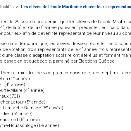
tualités
Les élèves de l'école Mariboisé élisent leurs représentan
dredi le 29 septembre dernier que les élèves de l'école Mariboisé
e
e
e
 4
, de la 5
et de la 6
année pouvaient présenter leur candidature
er pour eux afin de devenir le représentant de leur niveau au co
xercice démocratique, les élèves devaient écouter les discours et 
e
e de votation, trois représentants de la 4
année, trois représenta
 d'une classe d'adaptation scolaire ont été élus et forment maint
e canadien et québécois, parrainé par Élections Québec.
 Premier ministre, de vice-premier ministre et des sept ministères
e
lien (4
année)
e
er (4
année)
e
uffe-Allaire (4
année)
reux (701)
e
cher-Latour (5
année)
e
e Lamarche-Barnabé (5
année)
e
rdins (5
année)
e
veau-Lord (6
année)
the-Houssonloge (6
e année)