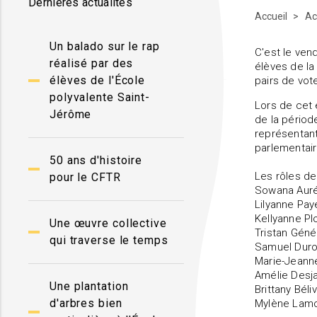
Dernières actualités
Accueil
Ac
Un balado sur le rap
C'est le ven
réalisé par des
élèves de la
élèves de l'École
pairs de vot
polyvalente Saint-
Lors de cet e
Jérôme
de la périod
représentant
parlementair
50 ans d'histoire
Les rôles de
pour le CFTR
Sowana Auré
Lilyanne Pay
Kellyanne Plo
Une œuvre collective
Tristan Géné
qui traverse le temps
Samuel Duro
Marie-Jeann
Amélie Desja
Une plantation
Brittany Béli
d'arbres bien
Mylène Lamo