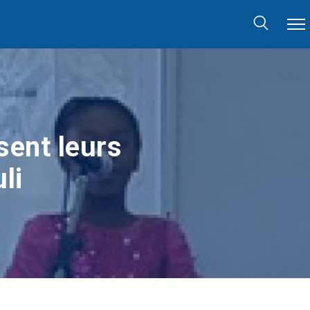
sent leurs
li