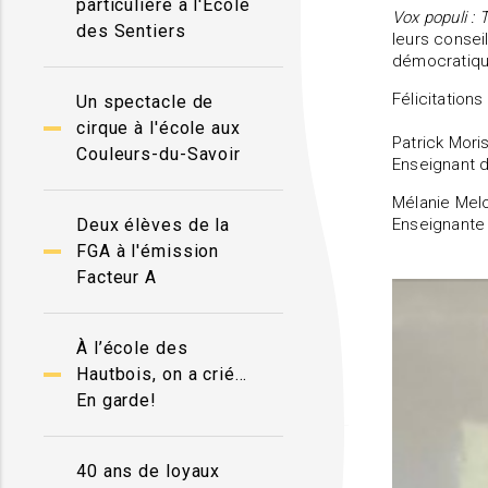
particulière à l'École
Vox populi : 
des Sentiers
leurs consei
démocratique
Félicitations
Un spectacle de
cirque à l'école aux
Patrick Mori
Couleurs-du-Savoir
Enseignant 
Mélanie Mel
Deux élèves de la
Enseignante 
FGA à l'émission
Facteur A
À l’école des
Hautbois, on a crié…
En garde!
40 ans de loyaux