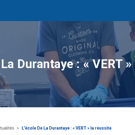
 La Durantaye : « VERT » 
tualités
L'école De La Durantaye : « VERT » la réussite