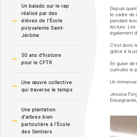
Un balado sur le rap
Depuis quelq
réalisé par des
le cadre de 
élèves de l'École
pendant lesq
lecture. Les
polyvalente Saint-
également de
Jérôme
C’est donc l
grâce à la p
50 ans d'histoire
pour le CFTR
En guise de 
cumulés le p
Un immense m
Une œuvre collective
qui traverse le temps
Jessica For
Enseignante,
Une plantation
d'arbres bien
particulière à l'École
des Sentiers