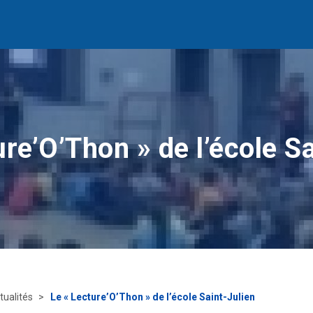
re’O’Thon » de l’école S
tualités
Le « Lecture’O’Thon » de l’école Saint-Julien