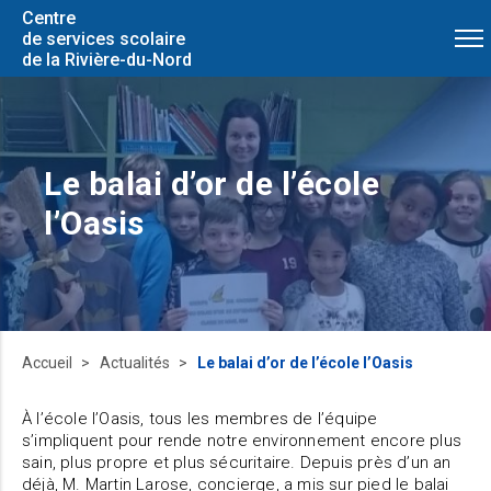
Centre
de services scolaire
de la Rivière-du-Nord
Le balai d’or de l’école
l’Oasis
Accueil
Actualités
Le balai d’or de l’école l’Oasis
À l’école l’Oasis, tous les membres de l’équipe
s’impliquent pour rende notre environnement encore plus
sain, plus propre et plus sécuritaire. Depuis près d’un an
déjà, M. Martin Larose, concierge, a mis sur pied le balai