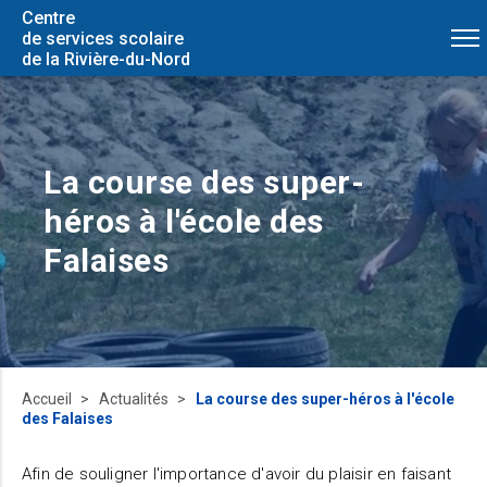
Centre
de services scolaire
de la Rivière-du-Nord
La course des super-
héros à l'école des
Falaises
Accueil
Actualités
La course des super-héros à l'école
des Falaises
Afin de souligner l'importance d'avoir du plaisir en faisant