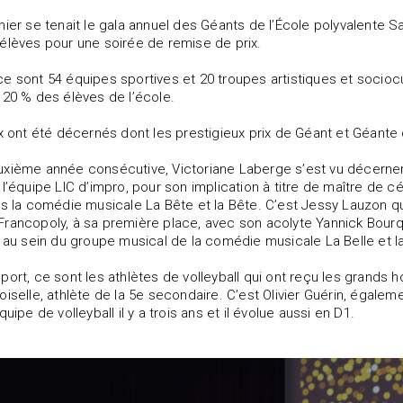
nier se tenait le gala annuel des Géants de l’École polyvalente Sa
élèves pour une soirée de remise de prix.
e sont 54 équipes sportives et 20 troupes artistiques et socio
 20 % des élèves de l’école.
x ont été décernés dont les prestigieux prix de Géant et Géante de
xième année consécutive, Victoriane Laberge s’est vu décerner le
 l’équipe LIC d’impro, pour son implication à titre de maître de
ns la comédie musicale La Bête et la Bête. C’est Jessy Lauzon qui
rancopoly, à sa première place, avec son acolyte Yannick Bourqu
n au sein du groupe musical de la comédie musicale La Belle et l
port, ce sont les athlètes de volleyball qui ont reçu les grands 
oiselle, athlète de la 5e secondaire. C’est Olivier Guérin, égalem
quipe de volleyball il y a trois ans et il évolue aussi en D1.