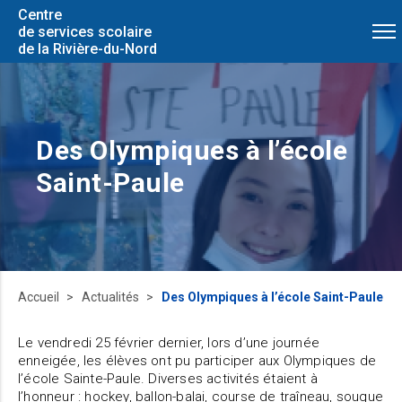
Centre
de services scolaire
de la Rivière-du-Nord
Des Olympiques à l’école
Saint-Paule
Accueil
Actualités
Des Olympiques à l’école Saint-Paule
Le vendredi 25 février dernier, lors d’une journée
enneigée, les élèves ont pu participer aux Olympiques de
l’école Sainte-Paule. Diverses activités étaient à
l’honneur : hockey, ballon-balai, course de traîneau, souque