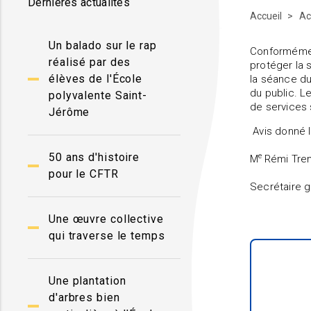
Dernières actualités
Accueil
Ac
Un balado sur le rap
Conformémen
réalisé par des
protéger la 
élèves de l'École
la séance du
du public. L
polyvalente Saint-
de services 
Jérôme
Avis donné l
50 ans d'histoire
e
M
Rémi Tre
pour le CFTR
Secrétaire g
Une œuvre collective
qui traverse le temps
Une plantation
d'arbres bien