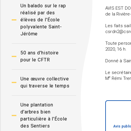
Un balado sur le rap
AVIS EST DON
réalisé par des
de la Rivièr
élèves de l'École
Les faits sa
polyvalente Saint-
csrdn2@csrd
Jérôme
Toute person
2020, 16 h.
50 ans d'histoire
pour le CFTR
Donné à Sai
Le 
e
M
Rémi Tre
Une œuvre collective
qui traverse le temps
Une plantation
d'arbres bien
particulière à l'École
des Sentiers
Avis publi