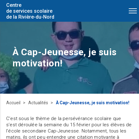
Centre
de services scolaire
de la Rivière-du-Nord
À Cap-Jeunesse, je suis
motivation!
Accueil
Actualités
À Cap-Jeunesse, je suis motivation!
C’est sous le thème de la persévérance scolaire que
s’est déroulée la semaine du 15 février pour les élèves de
l’école secondaire Cap-Jeunesse. Notamment, tous les
matins, ils ont peu entendre une citation motivante à