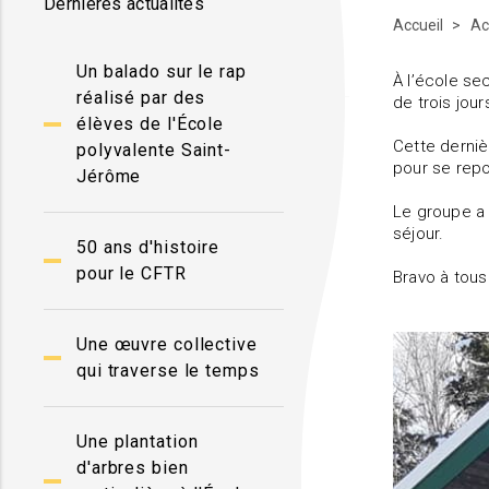
Dernières actualités
Accueil
Ac
Un balado sur le rap
À l’école se
réalisé par des
de trois jour
élèves de l'École
Cette derniè
polyvalente Saint-
pour se repo
Jérôme
Le groupe a 
séjour.
50 ans d'histoire
pour le CFTR
Bravo à tou
Une œuvre collective
qui traverse le temps
Une plantation
d'arbres bien