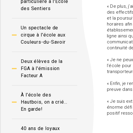
particulière à l'École
« De plus, j’
des Sentiers
des effectif
et la poursu
horaires afi
Un spectacle de
établissemen
cirque à l'école aux
ligne ainsi 
Couleurs-du-Savoir
communicatio
continuité de
« Je ne peux
Deux élèves de la
l’école pour 
FGA à l'émission
transporteur
Facteur A
« Enfin, je 
preuve dans 
À l’école des
« Je suis ex
Hautbois, on a crié…
énorme défi 
En garde!
positif ress
40 ans de loyaux