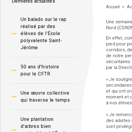
Dernières actualités
Accueil
Ac
Un balado sur le rap
Une semaine 
réalisé par des
Nord (CSRDN)
élèves de l'École
En effet, c
polyvalente Saint-
pied pour pr
Jérôme
corridors, d
de notre per
sécuritaires
50 ans d'histoire
par la Direct
pour le CFTR
« Je soulign
secondaires 
et qui ont o
Une œuvre collective
moment et co
qui traverse le temps
à nos élèves
« Je remerci
Une plantation
des adultes 
d'arbres bien
sont privilég