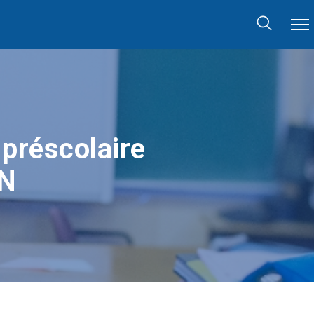
 préscolaire
DN