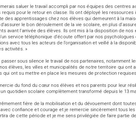
aimerais saluer le travail accompli par nos équipes des centres adm
s requis pour le retour en classe. Ils ont déployé les ressource
ite des apprentissages chez nos élèves qui demeurent à la maison.
n d’assurer le bon déroulement de la vie scolaire, en plus d’assur
ts avant l’arrivée des élèves. Ils ont mis à la disposition de n
qu’un service téléphonique d’écoute offert par nos psychologues e
ns avec tous les acteurs de l’organisation et veillé à la disponi
s activités. »
 passer sous silence le travail de nos partenaires, notamment les 
nos élèves, les villes et municipalités de notre territoire qui ont
s qui ont su mettre en place les mesures de protection requises 
remercie du fond du cœur nos élèves et nos parents pour leur rési
un quotidien scolaire complètement transformé depuis le 13 ma
trêmement fière de la mobilisation et du dévouement dont toutes
avec confiance et courage et je remercie sincèrement tous les 
ortira de cette période et je me sens privilégiée de faire partie d