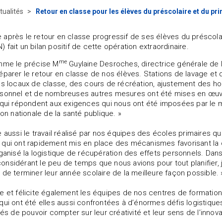
tualités
Retour en classe pour les élèves du préscolaire et du pr
après le retour en classe progressif de ses élèves du préscolair
 fait un bilan positif de cette opération extraordinaire.
me
omme le précise M
Guylaine Desroches, directrice générale de l
éparer le retour en classe de nos élèves. Stations de lavage et 
es locaux de classe, des cours de récréation, ajustement des ho
sonnel et de nombreuses autres mesures ont été mises en œuvre
 qui répondent aux exigences qui nous ont été imposées par le m
ion nationale de la santé publique. »
e aussi le travail réalisé par nos équipes des écoles primaires
qui ont rapidement mis en place des mécanismes favorisant la c
rganisé la logistique de récupération des effets personnels. Da
nsidérant le peu de temps que nous avions pour tout planifier, je
 de terminer leur année scolaire de la meilleure façon possible. 
e et félicite également les équipes de nos centres de formation
qui ont été elles aussi confrontées à d’énormes défis logistique
iés de pouvoir compter sur leur créativité et leur sens de l’innova