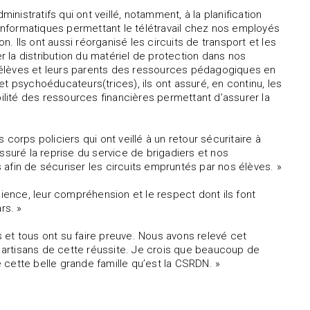
inistratifs qui ont veillé, notamment, à la planification
s informatiques permettant le télétravail chez nos employés
 Ils ont aussi réorganisé les circuits de transport et les
er la distribution du matériel de protection dans nos
os élèves et leurs parents des ressources pédagogiques en
t psychoéducateurs(trices), ils ont assuré, en continu, les
bilité des ressources financières permettant d’assurer la
corps policiers qui ont veillé à un retour sécuritaire à
 assuré la reprise du service de brigadiers et nos
afin de sécuriser les circuits empruntés par nos élèves. »
lience, leur compréhension et le respect dont ils font
rs. »
 et tous ont su faire preuve. Nous avons relevé cet
artisans de cette réussite. Je crois que beaucoup de
e cette belle grande famille qu’est la CSRDN. »