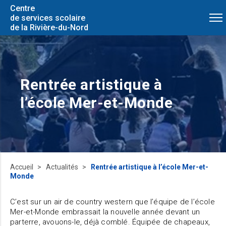
Centre
de services scolaire
de la Rivière-du-Nord
Rentrée artistique à
l’école Mer-et-Monde
Accueil
Actualités
Rentrée artistique à l’école Mer-et-
Monde
C’est sur un air de country western que l’équipe de l’école
Mer-et-Monde embrassait la nouvelle année devant un
parterre, avouons-le, déjà comblé. Équipée de chapeaux,