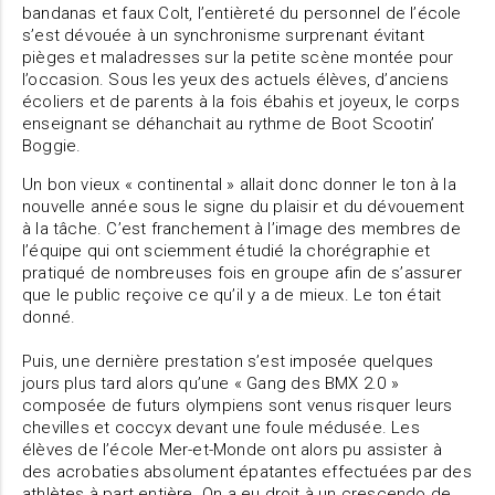
bandanas et faux Colt, l’entièreté du personnel de l’école
s’est dévouée à un synchronisme surprenant évitant
pièges et maladresses sur la petite scène montée pour
l’occasion. Sous les yeux des actuels élèves, d’anciens
écoliers et de parents à la fois ébahis et joyeux, le corps
enseignant se déhanchait au rythme de Boot Scootin’
Boggie.
Un bon vieux « continental » allait donc donner le ton à la
nouvelle année sous le signe du plaisir et du dévouement
à la tâche. C’est franchement à l’image des membres de
l’équipe qui ont sciemment étudié la chorégraphie et
pratiqué de nombreuses fois en groupe afin de s’assurer
que le public reçoive ce qu’il y a de mieux. Le ton était
donné.
Puis, une dernière prestation s’est imposée quelques
jours plus tard alors qu’une « Gang des BMX 2.0 »
composée de futurs olympiens sont venus risquer leurs
chevilles et coccyx devant une foule médusée. Les
élèves de l’école Mer-et-Monde ont alors pu assister à
des acrobaties absolument épatantes effectuées par des
athlètes à part entière. On a eu droit à un crescendo de