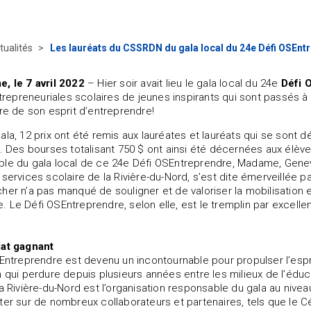
tualités
Les lauréats du CSSRDN du gala local du 24e Défi OSEntr
, le 7 avril 2022
– Hier soir avait lieu le gala local du 24e
Défi 
entrepreneuriales scolaires de jeunes inspirants qui sont passés 
ère de son esprit d’entreprendre!
la, 12 prix ont été remis aux lauréates et lauréats qui se sont dé
s. Des bourses totalisant 750 $ ont ainsi été décernées aux élève
ble du gala local de ce 24e Défi OSEntreprendre, Madame, Gen
 services scolaire de la Rivière-du-Nord, s’est dite émerveillée p
her n’a pas manqué de souligner et de valoriser la mobilisation e
 Le Défi OSEntreprendre, selon elle, est le tremplin par excelle
iat gagnant
SEntreprendre est devenu un incontournable pour propulser l’esprit
n qui perdure depuis plusieurs années entre les milieux de l’édu
a Rivière-du-Nord est l’organisation responsable du gala au niveau
ter sur de nombreux collaborateurs et partenaires, tels que le 