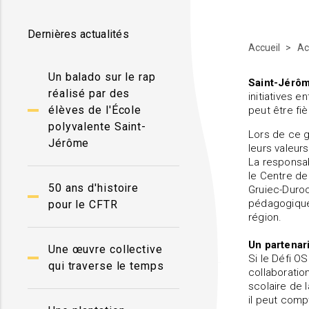
Dernières actualités
Accueil
Ac
Un balado sur le rap
Saint-Jérôme
réalisé par des
initiatives 
élèves de l'École
peut être fi
polyvalente Saint-
Lors de ce ga
Jérôme
leurs valeur
La responsa
le Centre de
50 ans d'histoire
Gruiec-Duroc
pédagogique.
pour le CFTR
région.
Un partenar
Une œuvre collective
Si le Défi O
qui traverse le temps
collaboratio
scolaire de l
il peut comp