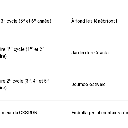
e
e
e
 3
cycle (5
et 6
année)
À fond les ténébrions!
re
re
e
ire 1
cycle (1
et 2
Jardin des Géants
re)
e
e
e
e
ire 2
cycle (3
, 4
et 5
Journée estivale
re)
 coeur du CSSRDN
Emballages alimentaires é