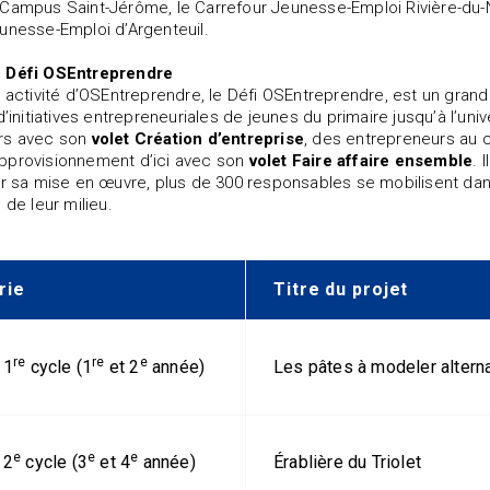
Campus Saint-Jérôme, le Carrefour Jeunesse-Emploi Rivière-du-N
unesse-Emploi d’Argenteuil.
 Défi OSEntreprendre
e activité d’OSEntreprendre, le Défi OSEntreprendre, est un gra
d’initiatives entrepreneuriales de jeunes du primaire jusqu’à l’un
rs avec son
volet Création d’entreprise
, des entrepreneurs au
pprovisionnement d’ici avec son
volet Faire affaire ensemble
. 
ur sa mise en œuvre, plus de 300 responsables se mobilisent dan
 de leur milieu.
rie
Titre du projet
re
re
e
 1
cycle (1
et 2
année)
Les pâtes à modeler altern
e
e
e
 2
cycle (3
et 4
année)
Érablière du Triolet