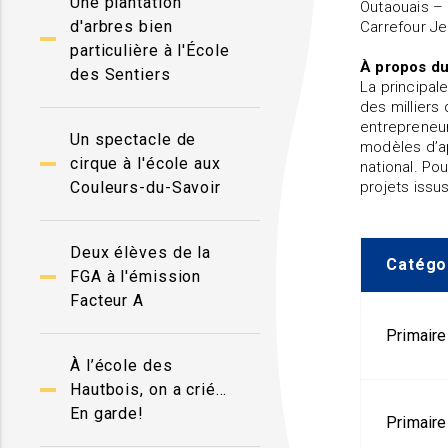
Une plantation
Outaouais – 
d'arbres bien
Carrefour Je
particulière à l'École
À propos du
des Sentiers
La principal
des milliers 
entrepreneu
Un spectacle de
modèles d’a
cirque à l'école aux
national. Po
Couleurs-du-Savoir
projets issus
Deux élèves de la
Catégo
FGA à l'émission
Facteur A
Primaire
À l’école des
Hautbois, on a crié…
En garde!
Primaire