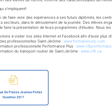
et des élèves du Centre, informé des caractéristiques du méti
ui s’impliquent!
i de faire vivre des expériences à ses futurs diplômés, les cent
ts secteurs, dans le déroulement de la journée. Des élèves enga
 de faire la présentation de leurs programmes d’études. Nous les f
itons à visiter nos sites Internet et Facebook afin d’avoir plus d’
des professionnelles Saint-Jérôme :
www.formationcep.com
rmation professionnelle Performance Plus :
www.cfpperformanc
rmation du transport routier de Saint-Jérôme :
www.cftr.ca
e De Presse Journee Portes
Ouvertes 2017