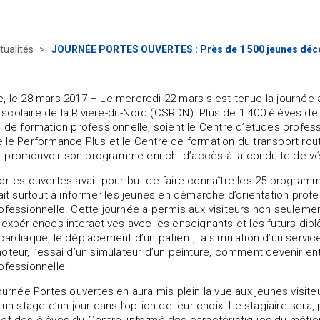
tualités
JOURNÉE PORTES OUVERTES : Près de 1 500 jeunes découv
, le 28 mars 2017 – Le mercredi 22 mars s’est tenue la journée 
colaire de la Rivière-du-Nord (CSRDN). Plus de 1 400 élèves de 
s de formation professionnelle, soient le Centre d’études profes
lle Performance Plus et le Centre de formation du transport rout
 promouvoir son programme enrichi d’accès à la conduite de vé
ortes ouvertes avait pour but de faire connaître les 25 programm
sait surtout à informer les jeunes en démarche d’orientation profe
ofessionnelle. Cette journée a permis aux visiteurs non seulement
 expériences interactives avec les enseignants et les futurs dipl
cardiaque, le déplacement d’un patient, la simulation d’un servic
oteur, l’essai d’un simulateur d’un peinture, comment devenir entr
ofessionnelle.
journée Portes ouvertes en aura mis plein la vue aux jeunes visit
à un stage d’un jour dans l’option de leur choix. Le stagiaire s