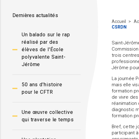
Dernières actualités
Accueil
Ac
CSRDN
Un balado sur le rap
réalisé par des
Saint-Jérôme
Commission s
élèves de l'École
trois centre
polyvalente Saint-
professionne
Jérôme
Jérôme pour
La journée P
50 ans d'histoire
mais elle vi
formation pr
pour le CFTR
de vivre des
réanimation 
diagnostic m
Une œuvre collective
formation pr
qui traverse le temps
Bref, cette 
participant 