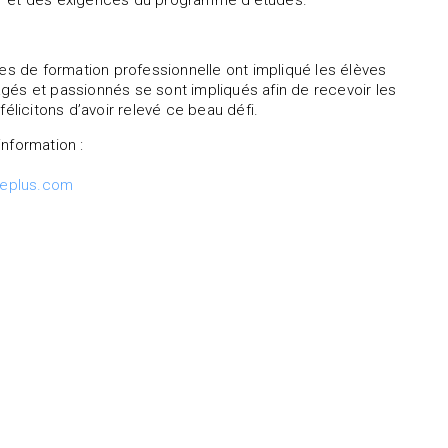
er et des exigences du programme d’études.
res de formation professionnelle ont impliqué les élèves
gés et passionnés se sont impliqués afin de recevoir les
élicitons d’avoir relevé ce beau défi.
information :
eplus.com