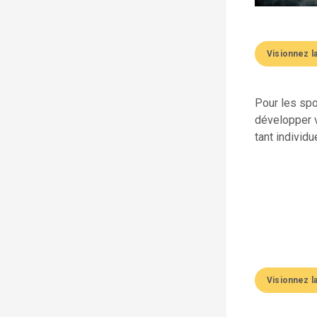
Visionnez l
Pour les spo
développer v
tant individu
Visionnez l