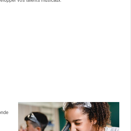
évelopper vos talents musicaux.
monde