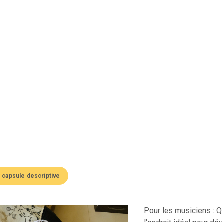
a capsule descriptive
Pour les musiciens : Q