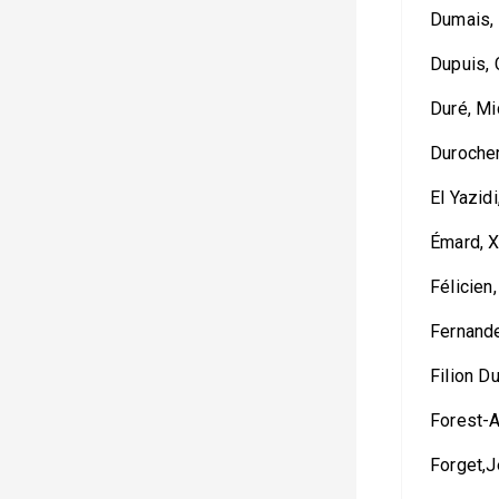
Dumais,
Dupuis, 
Duré, M
Duroche
El Yazid
Émard, X
Félicien
Fernand
Filion D
Forest-A
Forget,