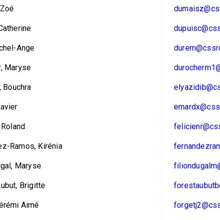
 Zoé
dumaisz@css
Catherine
dupuisc@css
ichel-Ange
durem@cssrd
r, Maryse
durocherm1@
i, Bouchra
elyazidib@cs
avier
emardx@cssr
, Roland
felicienr@cs
ez-Ramos, Kirénia
fernandezra
ugal, Maryse
filiondugalm
ubut, Brigitte
forestaubutb
Jérémi Aimé
forgetj2@css