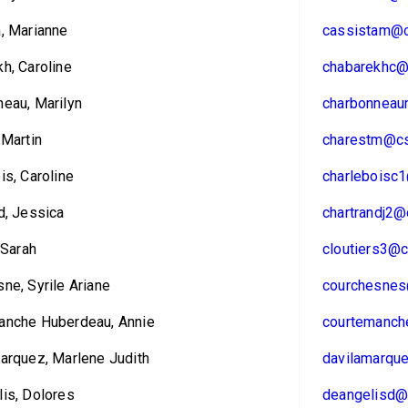
, Marianne
cassistam@c
h, Caroline
chabarekhc@
eau, Marilyn
charbonneau
 Martin
charestm@cs
is, Caroline
charleboisc1
d, Jessica
chartrandj2@
 Sarah
cloutiers3@c
ne, Syrile Ariane
courchesnes
anche Huberdeau, Annie
courtemanch
arquez, Marlene Judith
davilamarqu
is, Dolores
deangelisd@