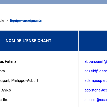
ole
Équipe-enseignants
NOM DE L'ENSEIGNANT
r, Fatima
abounouarf@
ora
aczeld@cssr
part, Philippe-Aubert
adampoupart
 Aniko
agostona@cs
Marthe
allainm@cssr