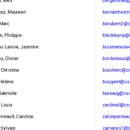
, Alex
bergerona6@
hez, Maureen
bernatchezm
 Marc
berubem2@cs
n, Philippe
blackburnp@c
u-Lavoie, Jasmine
boismenulavo
u, Olivier
bordeleauo@
 Christine
boucherc@cs
 Hélène
bougieH@css
Gabrielle
bureaug@css
, Louis
cardinall@cs
rreault, Caroline
caronperreau
 Sylvain
carrieres1@c