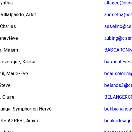
Cynthia
allairec@css
Villalpando, Arlet
anocetoa@cs
 Charles
asselinc@css
eneviève
aubing@cssrd
, Miriam
BASCARONM1
Lévesque, Karina
bastienleve
il, Marie-Ève
beausoleilm
Steve
belands3@cs
, Claire
BELANGERC9
nanga, Symphorien Hervé
belibiananga
DIS AGREBI, Amine
benkridisagr