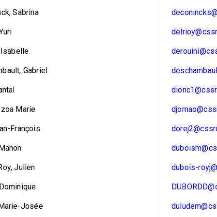
ck, Sabrina
deconincks@
Yuri
delrioy@cssr
 Isabelle
derouini@css
ault, Gabriel
deschambaul
antal
dionc1@cssr
Ozoa Marie
djomao@cssr
an-François
dorej2@cssrd
 Manon
duboism@css
oy, Julien
dubois-royj@
 Dominique
DUBORDD@cs
 Marie-Josée
duludem@css