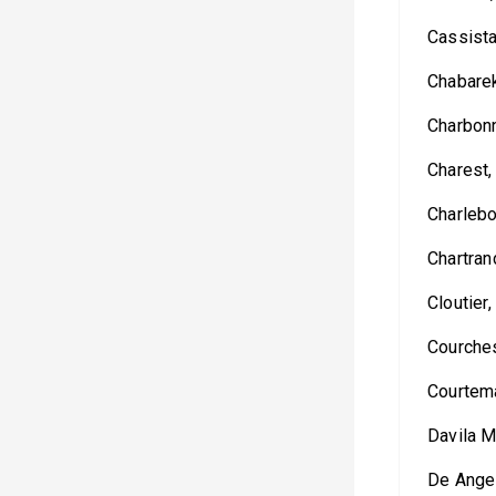
Cassista
Chabarek
Charbonn
Charest,
Charlebo
Chartran
Cloutier,
Courches
Courtem
Davila M
De Angel