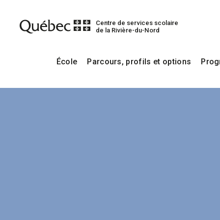
Centre de services scolaire
de la Rivière-du-Nord
École
Parcours, profils et options
Prog