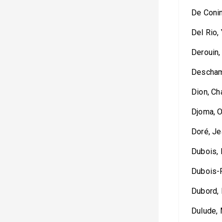
De Conin
Del Rio, 
Derouin,
Deschamb
Dion, Ch
Djoma, 
Doré, Je
Dubois,
Dubois-R
Dubord,
Dulude,