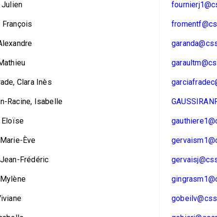
 Julien
fournierj1@c
 François
fromentf@css
Alexandre
garanda@css
 Mathieu
garaultm@css
rade, Clara Inès
garciafradec
n-Racine, Isabelle
GAUSSIRANRA
, Eloïse
gauthiere1@c
 Marie-Ève
gervaism1@c
 Jean-Frédéric
gervaisj@css
 Mylène
gingrasm1@c
Viviane
gobeilv@cssr