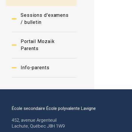
Sessions d'examens
/ bulletin
Portail Mozaïk
Parents
Info-parents
École secondaire École polyvalente Lavigne
452, avenue Argenteuil
Lachute, Québec J8H 1W9