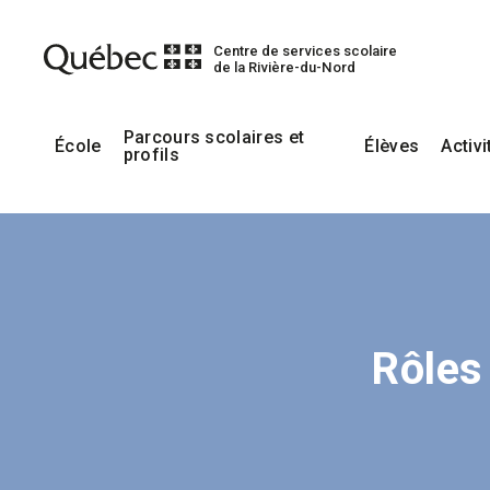
Centre de services scolaire
de la Rivière-du-Nord
Parcours scolaires et
École
Élèves
Activi
profils
Rôles