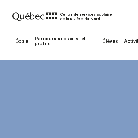
Centre de services scolaire
de la Rivière-du-Nord
Parcours scolaires et
École
Élèves
Activi
profils