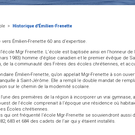
ole
Historique d'Émilien-Frenette
 vers Émilien-Frenette 60 ans d’expertise.
t l’école Mgr Frenette. L’école est baptisée ainsi en l’honneur d
mars 1983) homme d'église canadien et le premier évêque de Sain
in, de la communauté des Frères des écoles chrétiennes, et acc
ndaire Émilien-Frenette, qu’on appelait Mgr-Frenette à son ouver
ranquille à Saint-Jérôme. Elle a rempli le double mandat de rempl
gion sur le chemin de la modernité scolaire.
t l’une des premières de la région à incorporer un vrai gymnase, a
ouest de l’école comprenait à l’époque une résidence où habitai
des Écoles chrétiennes.
s qui ont fréquenté l’école Mgr-Frenette se souviendront aussi d
82, 683 et 684 des cadets de l’air qui y étaient installés.