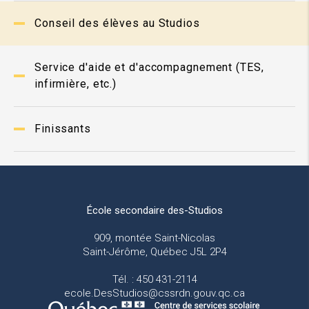
Conseil des élèves au Studios
Service d'aide et d'accompagnement (TES,
infirmière, etc.)
Finissants
École secondaire des-Studios
909, montée Saint-Nicolas
Saint-Jérôme, Québec J5L 2P4
Tél. : 450 431-2114
ecole.DesStudios@cssrdn.gouv.qc.ca