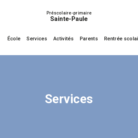
Préscolaire-primaire
Sainte-Paule
École
Services
Activités
Parents
Rentrée scola
Services