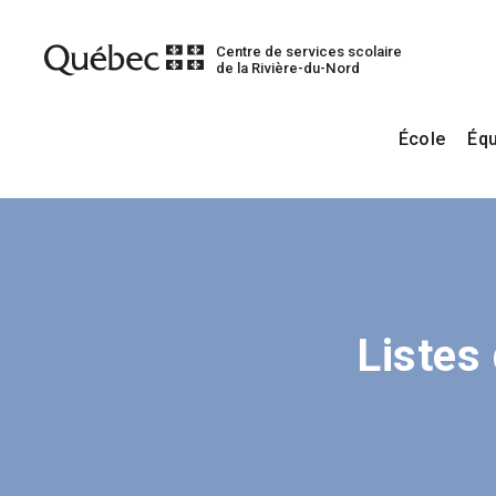
Centre de services scolaire
de la Rivière-du-Nord
École
Équ
Listes