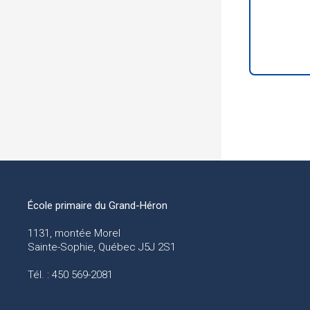
École primaire du Grand-Héron
1131, montée Morel
Sainte-Sophie, Québec J5J 2S1
Tél. : 450 569-2081