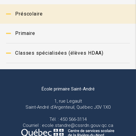
Préscolaire
Primaire
Classes spécialisées (élèves HDAA)
École primaire Saint-André
1, rue Legault
Saint-André d’Argenteuil, Québec J0V 1X0
Tél. : 450 566-3114
Courriel : ecole.standre@cssrdn.gouv.qc.ca