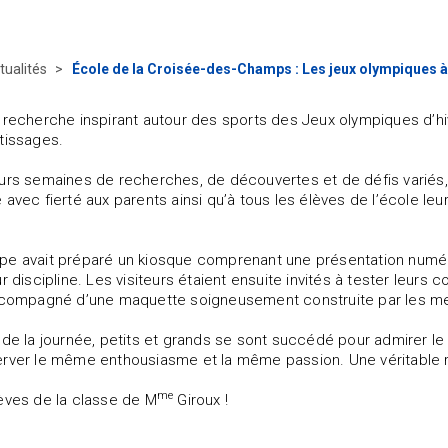
tualités
École de la Croisée-des-Champs : Les jeux olympiques à
 recherche inspirant autour des sports des Jeux olympiques d’hi
tissages.
urs semaines de recherches, de découvertes et de défis variés, l
 avec fierté aux parents ainsi qu’à tous les élèves de l’école le
e avait préparé un kiosque comprenant une présentation numéri
ur discipline. Les visiteurs étaient ensuite invités à tester leur
accompagné d’une maquette soigneusement construite par les 
 de la journée, petits et grands se sont succédé pour admirer le t
rver le même enthousiasme et la même passion. Une véritable r
me
èves de la classe de M
Giroux !