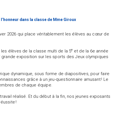
 l’honneur dans la classe de Mme Giroux
ver 2026 qui place véritablement les élèves au cœur de
e
es élèves de la classe multi de la 5
et de la 6
e année
ur grande exposition sur les sports des Jeux olympiques
que dynamique, sous forme de diapositives, pour faire
s connaissances grâce à un jeu-questionnaire amusant ! Le
membres de chaque équipe.
ravail réalisé. Et du début à la fin, nos jeunes exposants
éussite !